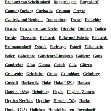
Bronsart von Schellendorff
Buggenhagen
Burgsdorff
Campe (Zacken)
Carlowitz
Cramon
Creytz
Czettritz und Neuhaus
Dannenberg
Dassel
Debschitz
Dewitz
Dewitz gen. von Krebs
Diericke
Ditfurth
Dollen
Dresky
Eberstein
Eichstedt
Eicke und Polwitz
Eickstedt
Erdmannsdorff
Esbeck
Eschwege
Estorff
Falkenstein
Foller
Gabelentz
Gabelentz-Linsingen
Gablenz
Gans
Gaudecker
Gilsa
Glasow
Gotsch
Götz
Götzen
Graevenitz
Griesheim
Grone
Grumbkow
Grünberg
Gustedt
Hackewitz
Hake
Hake (1891)
Hausen
Hausen (1894)
Heimburg
Heyde
Heyden (Zinnen)
Heyden-Nerfken
Heyking
Hirsch (1763)
Hocke
Hocke (1743)
Holleben
Hundelshausen
Ingenhaeff