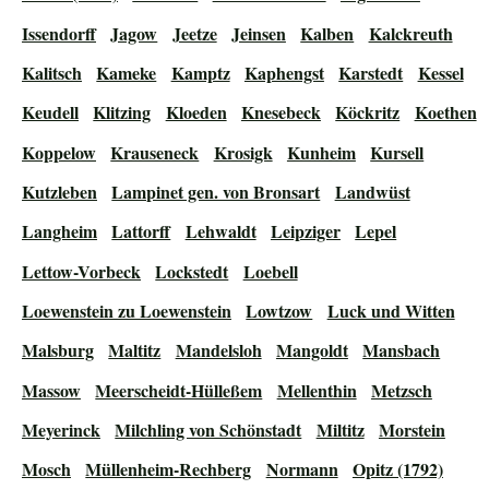
Issendorff
Jagow
Jeetze
Jeinsen
Kalben
Kalckreuth
Kalitsch
Kameke
Kamptz
Kaphengst
Karstedt
Kessel
Keudell
Klitzing
Kloeden
Knesebeck
Köckritz
Koethen
Koppelow
Krauseneck
Krosigk
Kunheim
Kursell
Kutzleben
Lampinet gen. von Bronsart
Landwüst
Langheim
Lattorff
Lehwaldt
Leipziger
Lepel
Lettow-Vorbeck
Lockstedt
Loebell
Loewenstein zu Loewenstein
Lowtzow
Luck und Witten
Malsburg
Maltitz
Mandelsloh
Mangoldt
Mansbach
Massow
Meerscheidt-Hülleßem
Mellenthin
Metzsch
Meyerinck
Milchling von Schönstadt
Miltitz
Morstein
Mosch
Müllenheim-Rechberg
Normann
Opitz (1792)