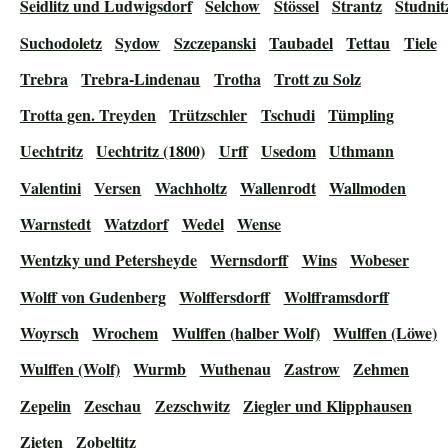
Seidlitz und Ludwigsdorf
Selchow
Stössel
Strantz
Studnit
Suchodoletz
Sydow
Szczepanski
Taubadel
Tettau
Tiele
Trebra
Trebra-Lindenau
Trotha
Trott zu Solz
Trotta gen. Treyden
Trützschler
Tschudi
Tümpling
Uechtritz
Uechtritz (1800)
Urff
Usedom
Uthmann
Valentini
Versen
Wachholtz
Wallenrodt
Wallmoden
Warnstedt
Watzdorf
Wedel
Wense
Wentzky und Petersheyde
Wernsdorff
Wins
Wobeser
Wolff von Gudenberg
Wolffersdorff
Wolfframsdorff
Woyrsch
Wrochem
Wulffen (halber Wolf)
Wulffen (Löwe)
Wulffen (Wolf)
Wurmb
Wuthenau
Zastrow
Zehmen
Zepelin
Zeschau
Zezschwitz
Ziegler und Klipphausen
Zieten
Zobeltitz