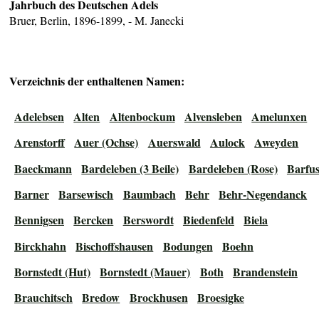
Jahrbuch des Deutschen Adels
Bruer, Berlin, 1896-1899, - M. Janecki
Verzeichnis der enthaltenen Namen:
Adelebsen
Alten
Altenbockum
Alvensleben
Amelunxen
Arenstorff
Auer (Ochse)
Auerswald
Aulock
Aweyden
Baeckmann
Bardeleben (3 Beile)
Bardeleben (Rose)
Barfu
Barner
Barsewisch
Baumbach
Behr
Behr-Negendanck
Bennigsen
Bercken
Berswordt
Biedenfeld
Biela
Birckhahn
Bischoffshausen
Bodungen
Boehn
Bornstedt (Hut)
Bornstedt (Mauer)
Both
Brandenstein
Brauchitsch
Bredow
Brockhusen
Broesigke