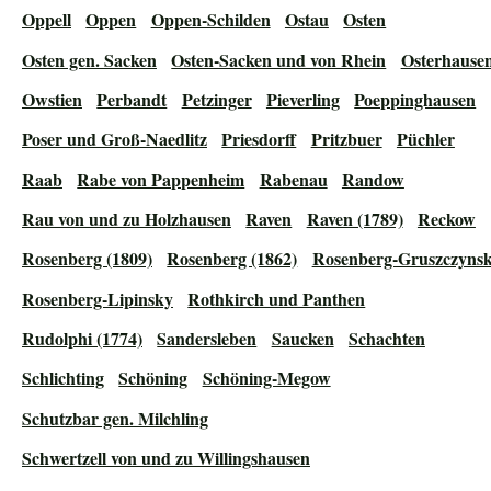
Oppell
Oppen
Oppen-Schilden
Ostau
Osten
Osten gen. Sacken
Osten-Sacken und von Rhein
Osterhause
Owstien
Perbandt
Petzinger
Pieverling
Poeppinghausen
Poser und Groß-Naedlitz
Priesdorff
Pritzbuer
Püchler
Raab
Rabe von Pappenheim
Rabenau
Randow
Rau von und zu Holzhausen
Raven
Raven (1789)
Reckow
Rosenberg (1809)
Rosenberg (1862)
Rosenberg-Gruszczynsk
Rosenberg-Lipinsky
Rothkirch und Panthen
Rudolphi (1774)
Sandersleben
Saucken
Schachten
Schlichting
Schöning
Schöning-Megow
Schutzbar gen. Milchling
Schwertzell von und zu Willingshausen