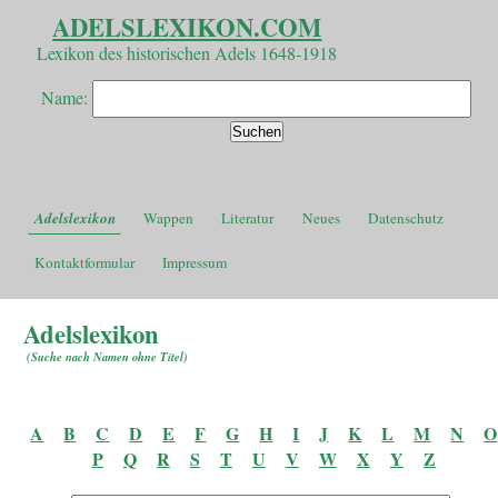
ADELSLEXIKON.COM
Lexikon des historischen Adels 1648-1918
Name:
Adelslexikon
Wappen
Literatur
Neues
Datenschutz
Kontaktformular
Impressum
Adelslexikon
(
Suche nach Namen ohne Titel
)
A
B
C
D
E
F
G
H
I
J
K
L
M
N
O
P
Q
R
S
T
U
V
W
X
Y
Z