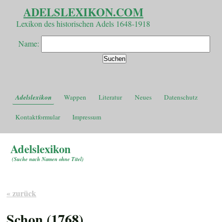
ADELSLEXIKON.COM
Lexikon des historischen Adels 1648-1918
Name:
Adelslexikon
Wappen
Literatur
Neues
Datenschutz
Kontaktformular
Impressum
Adelslexikon
(
Suche nach Namen ohne Titel
)
« zurück
Schon (1768)