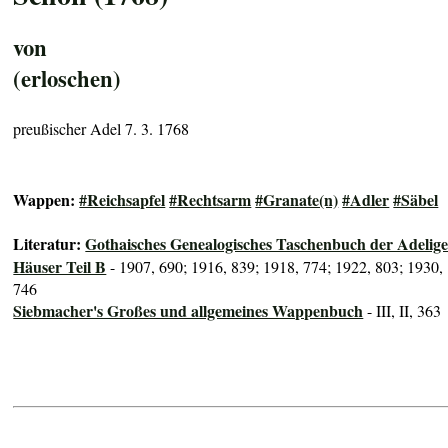
von
(erloschen)
preußischer Adel 7. 3. 1768
Wappen:
#Reichsapfel
#Rechtsarm
#Granate(n)
#Adler
#Säbel
Literatur:
Gothaisches Genealogisches Taschenbuch der Adelig
Häuser Teil B
- 1907, 690; 1916, 839; 1918, 774; 1922, 803; 1930,
746
Siebmacher's Großes und allgemeines Wappenbuch
- III, II, 363