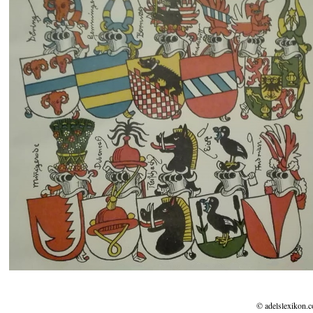
© adelslexikon.