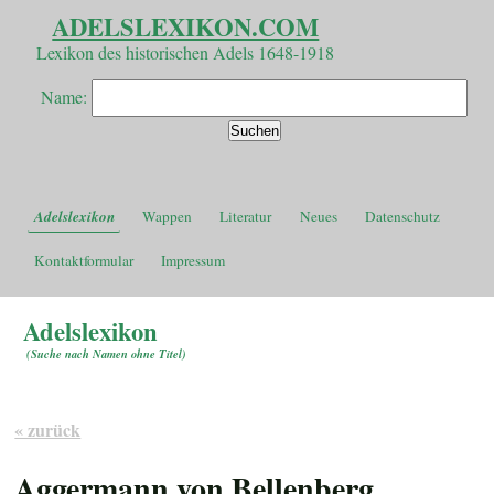
ADELSLEXIKON.COM
Lexikon des historischen Adels 1648-1918
Name:
Adelslexikon
Wappen
Literatur
Neues
Datenschutz
Kontaktformular
Impressum
Adelslexikon
(
Suche nach Namen ohne Titel
)
« zurück
Aggermann von Bellenberg