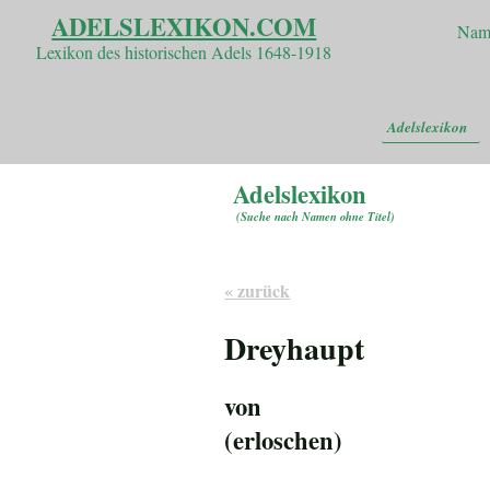
ADELSLEXIKON.COM
Nam
Lexikon des historischen Adels 1648-1918
Adelslexikon
Adelslexikon
(
Suche nach Namen ohne Titel
)
« zurück
Dreyhaupt
von
(erloschen)