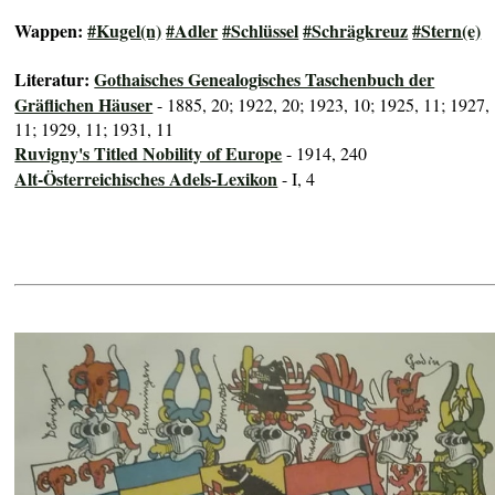
Wappen:
#Kugel(n)
#Adler
#Schlüssel
#Schrägkreuz
#Stern(e)
Literatur:
Gothaisches Genealogisches Taschenbuch der
Gräflichen Häuser
- 1885, 20; 1922, 20; 1923, 10; 1925, 11; 1927,
11; 1929, 11; 1931, 11
Ruvigny's Titled Nobility of Europe
- 1914, 240
Alt-Österreichisches Adels-Lexikon
- I, 4