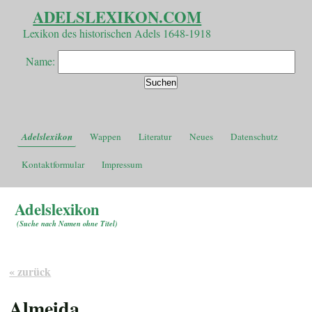
ADELSLEXIKON.COM
Lexikon des historischen Adels 1648-1918
Name:
Adelslexikon
Wappen
Literatur
Neues
Datenschutz
Kontaktformular
Impressum
Adelslexikon
(
Suche nach Namen ohne Titel
)
« zurück
Almeida