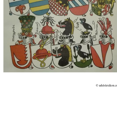
© adelslexikon.