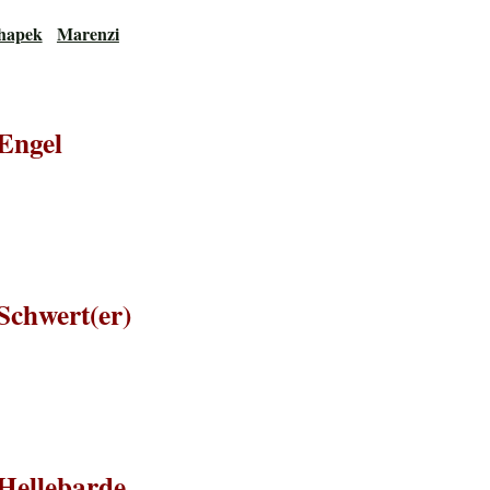
hapek
Marenzi
Engel
Schwert(er)
Hellebarde