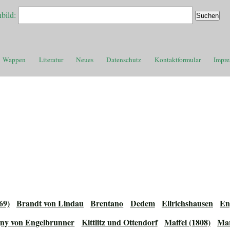
bild:
Wappen
Literatur
Neues
Datenschutz
Kontaktformular
Impr
69)
Brandt von Lindau
Brentano
Dedem
Ellrichshausen
En
gny von Engelbrunner
Kittlitz und Ottendorf
Maffei (1808)
Mar