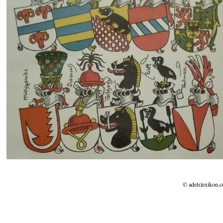
© adelslexikon.