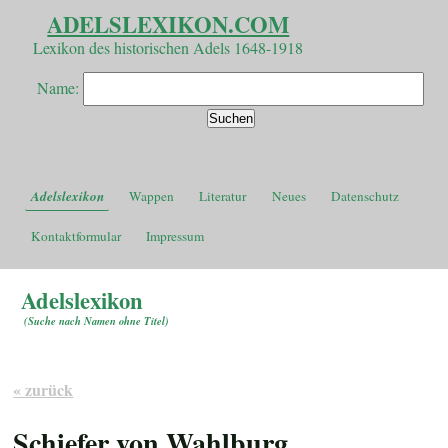
ADELSLEXIKON.COM
Lexikon des historischen Adels 1648-1918
Name:
Adelslexikon
Wappen
Literatur
Neues
Datenschutz
Kontaktformular
Impressum
Adelslexikon
(
Suche nach Namen ohne Titel
)
« zurück
Schiefer von Wahlburg