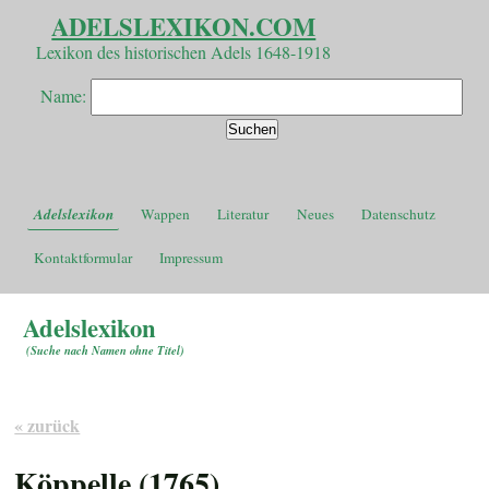
ADELSLEXIKON.COM
Lexikon des historischen Adels 1648-1918
Name:
Adelslexikon
Wappen
Literatur
Neues
Datenschutz
Kontaktformular
Impressum
Adelslexikon
(
Suche nach Namen ohne Titel
)
« zurück
Köppelle (1765)