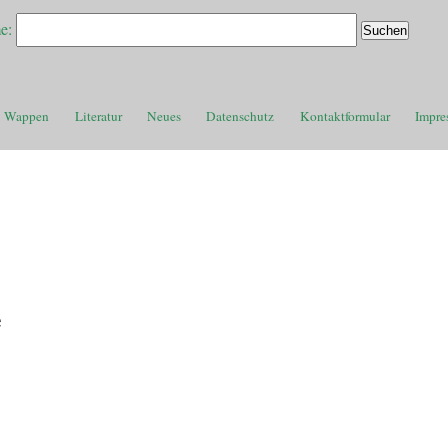
e:
Wappen
Literatur
Neues
Datenschutz
Kontaktformular
Impre
e