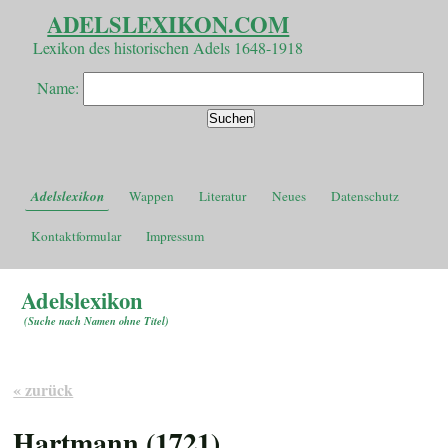
ADELSLEXIKON.COM
Lexikon des historischen Adels 1648-1918
Name:
Adelslexikon
Wappen
Literatur
Neues
Datenschutz
Kontaktformular
Impressum
Adelslexikon
(
Suche nach Namen ohne Titel
)
« zurück
Hartmann (1721)