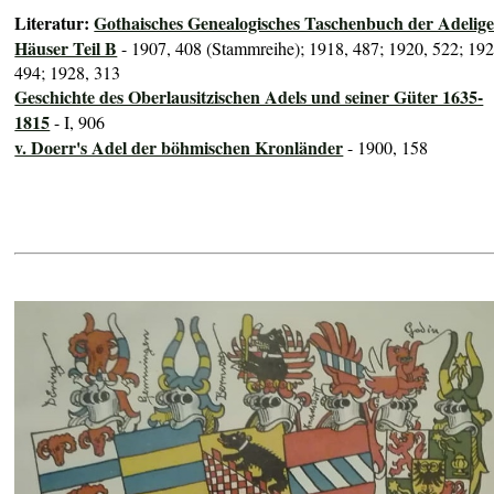
Literatur:
Gothaisches Genealogisches Taschenbuch der Adelig
Häuser Teil B
- 1907, 408 (Stammreihe); 1918, 487; 1920, 522; 192
494; 1928, 313
Geschichte des Oberlausitzischen Adels und seiner Güter 1635-
1815
- I, 906
v. Doerr's Adel der böhmischen Kronländer
- 1900, 158