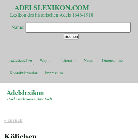
ADELSLEXIKON.COM
Lexikon des historischen Adels 1648-1918
Name:
Adelslexikon
Wappen
Literatur
Neues
Datenschutz
Kontaktformular
Impressum
Adelslexikon
(
Suche nach Namen ohne Titel
)
« zurück
Kölichen