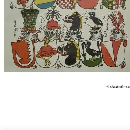
© adelslexikon.