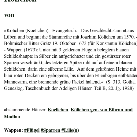
von
»Kölichen (Koelichen).
Evangelisch. -
Das Geschlecht stammt aus
Lüben und beginnt die Stammreihe mit Joachim Kölichen um 1570. 
Böhmischer Ritter Grätz 19. Oktober 1673 (für Konstantin Kölichen
- Wappen (
1673):
Unter mit 3 goldenen Flügeln belegtem blauen
Schildeshaupte in Silber ein aufgerichteter und ein gestürzter roter
Sparren verschränkt; des letzteren Spitze ruht auf auf einem blauen
Schildchen, darin eine silberne Lilie. Auf dem gekrönten Helme mit
blau-roten Decken ein gebogener, bis über den Ellenbogen entblößte
Mannesarm, eine brennende grüne Fackel haltend
.« (S. 313, Gotha.
Genealog. Taschenbuch der Adeligen Häuser, Teil B, 20. Jg. 1928)
Koelichen
Kölichen gen. von Bibran und
abstammende Häuser:
,
Modlau
Wappen:
#Flügel
#Sparren
#Lilie(n)