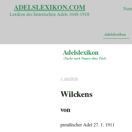
ADELSLEXIKON.COM
Nam
Lexikon des historischen Adels 1648-1918
Adelslexikon
Adelslexikon
(
Suche nach Namen ohne Titel
)
« zurück
Wilckens
von
preußischer Adel 27. 1. 1911