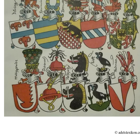
© adelslexikon.