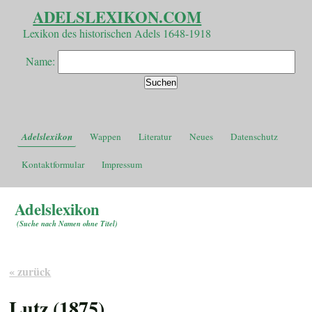
ADELSLEXIKON.COM
Lexikon des historischen Adels 1648-1918
Name:
Adelslexikon
Wappen
Literatur
Neues
Datenschutz
Kontaktformular
Impressum
Adelslexikon
(
Suche nach Namen ohne Titel
)
« zurück
Lutz (1875)