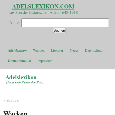
ADELSLEXIKON.COM
Lexikon des historischen Adels 1648-1918
Name:
Adelslexikon
Wappen
Literatur
Neues
Datenschutz
Kontaktformular
Impressum
Adelslexikon
(
Suche nach Namen ohne Titel
)
« zurück
Wacken