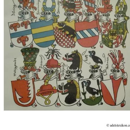
© adelslexikon.