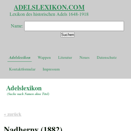
ADELSLEXIKON.COM
Lexikon des historischen Adels 1648-1918
Name:
Adelslexikon
Wappen
Literatur
Neues
Datenschutz
Kontaktformular
Impressum
Adelslexikon
(
Suche nach Namen ohne Titel
)
« zurück
Nadherny (1882)