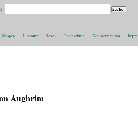
e:
Wappen
Literatur
Neues
Datenschutz
Kontaktformular
Impre
von Aughrim