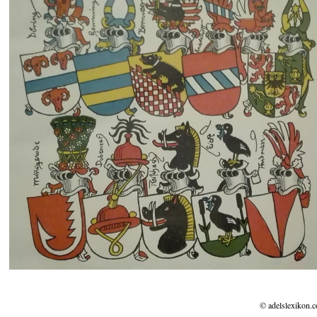
© adelslexikon.