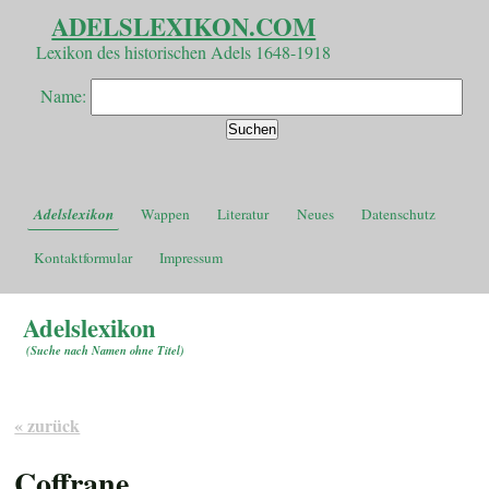
ADELSLEXIKON.COM
Lexikon des historischen Adels 1648-1918
Name:
Adelslexikon
Wappen
Literatur
Neues
Datenschutz
Kontaktformular
Impressum
Adelslexikon
(
Suche nach Namen ohne Titel
)
« zurück
Coffrane