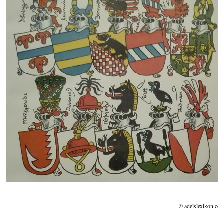
© adelslexikon.