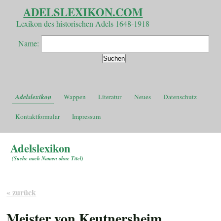
ADELSLEXIKON.COM
Lexikon des historischen Adels 1648-1918
Name:
Adelslexikon
Wappen
Literatur
Neues
Datenschutz
Kontaktformular
Impressum
Adelslexikon
(
Suche nach Namen ohne Titel
)
« zurück
Meister von Keutnersheim