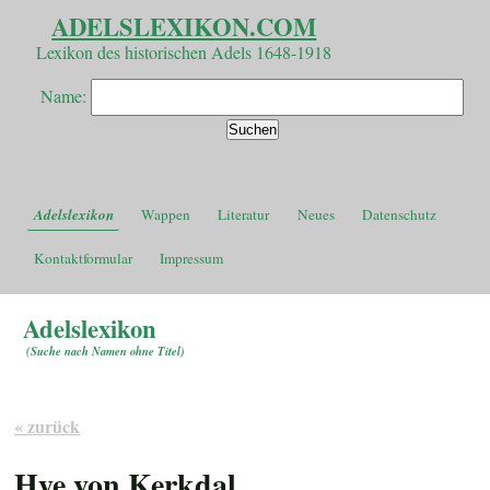
ADELSLEXIKON.COM
Lexikon des historischen Adels 1648-1918
Name:
Adelslexikon
Wappen
Literatur
Neues
Datenschutz
Kontaktformular
Impressum
Adelslexikon
(
Suche nach Namen ohne Titel
)
« zurück
Hye von Kerkdal