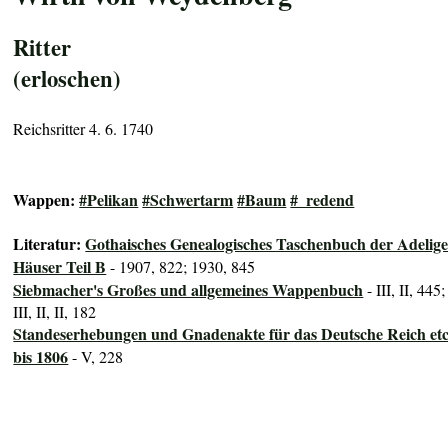
Ritter
(erloschen)
Reichsritter 4. 6. 1740
Wappen:
#Pelikan
#Schwertarm
#Baum
#_redend
Literatur:
Gothaisches Genealogisches Taschenbuch der Adelig
Häuser Teil B
- 1907, 822; 1930, 845
Siebmacher's Großes und allgemeines Wappenbuch
- III, II, 445;
III, II, II, 182
Standeserhebungen und Gnadenakte für das Deutsche Reich etc
bis 1806
- V, 228