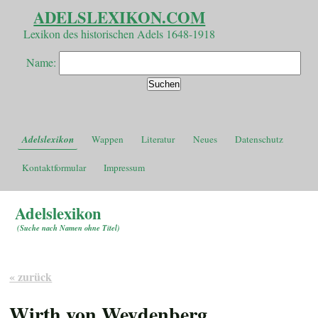
ADELSLEXIKON.COM
Lexikon des historischen Adels 1648-1918
Name:
Adelslexikon
Wappen
Literatur
Neues
Datenschutz
Kontaktformular
Impressum
Adelslexikon
(
Suche nach Namen ohne Titel
)
« zurück
Wirth von Weydenberg