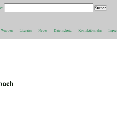
e:
Wappen
Literatur
Neues
Datenschutz
Kontaktformular
Impre
bach