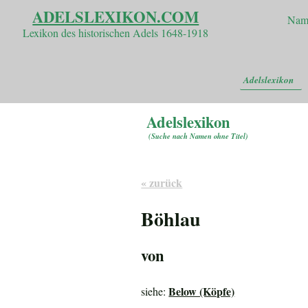
ADELSLEXIKON.COM
Nam
Lexikon des historischen Adels 1648-1918
Adelslexikon
Adelslexikon
(
Suche nach Namen ohne Titel
)
« zurück
Böhlau
von
Below (Köpfe)
siehe: