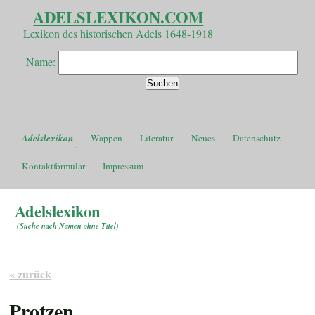
ADELSLEXIKON.COM
Lexikon des historischen Adels 1648-1918
Name:
Adelslexikon
Wappen
Literatur
Neues
Datenschutz
Kontaktformular
Impressum
Adelslexikon
(
Suche nach Namen ohne Titel
)
« zurück
Protzen