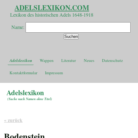
ADELSLEXIKON.COM
Lexikon des historischen Adels 1648-1918
Name:
Adelslexikon
Wappen
Literatur
Neues
Datenschutz
Kontaktformular
Impressum
Adelslexikon
(
Suche nach Namen ohne Titel
)
« zurück
Bodenstein