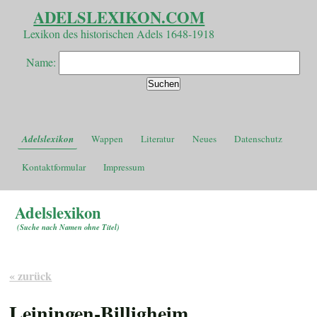
ADELSLEXIKON.COM
Lexikon des historischen Adels 1648-1918
Name:
Adelslexikon
Wappen
Literatur
Neues
Datenschutz
Kontaktformular
Impressum
Adelslexikon
(
Suche nach Namen ohne Titel
)
« zurück
Leiningen-Billigheim