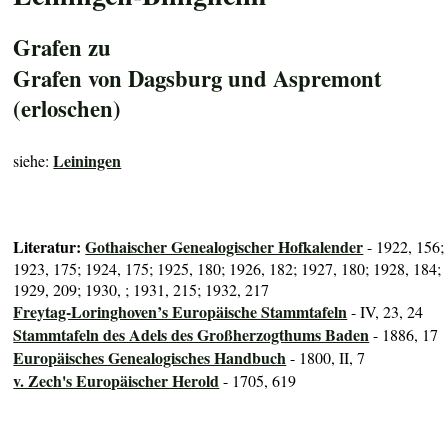
Grafen zu
Grafen von Dagsburg und Aspremont
(erloschen)
Leiningen
siehe:
Literatur:
Gothaischer Genealogischer Hofkalender
- 1922, 156;
1923, 175; 1924, 175; 1925, 180; 1926, 182; 1927, 180; 1928, 184;
1929, 209; 1930, ; 1931, 215; 1932, 217
Freytag-Loringhoven’s Europäische Stammtafeln
- IV, 23, 24
Stammtafeln des Adels des Großherzogthums Baden
- 1886, 17
Europäisches Genealogisches Handbuch
- 1800, II, 7
v. Zech's Europäischer Herold
- 1705, 619