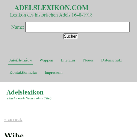
ADELSLEXIKON.COM
Lexikon des historischen Adels 1648-1918
Name:
Adelslexikon
Wappen
Literatur
Neues
Datenschutz
Kontaktformular
Impressum
Adelslexikon
(
Suche nach Namen ohne Titel
)
« zurück
Wibe