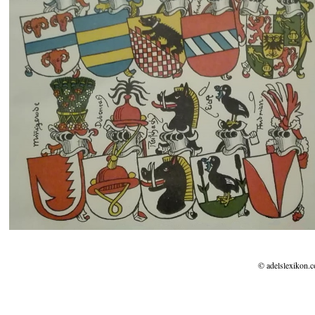
© adelslexikon.