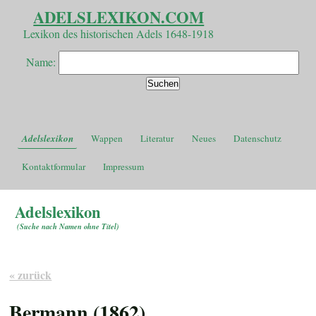
ADELSLEXIKON.COM
Lexikon des historischen Adels 1648-1918
Name:
Adelslexikon
Wappen
Literatur
Neues
Datenschutz
Kontaktformular
Impressum
Adelslexikon
(
Suche nach Namen ohne Titel
)
« zurück
Bermann (1862)