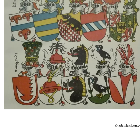
© adelslexikon.