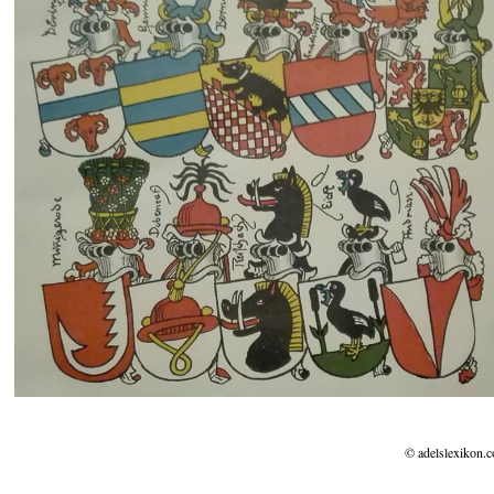
© adelslexikon.