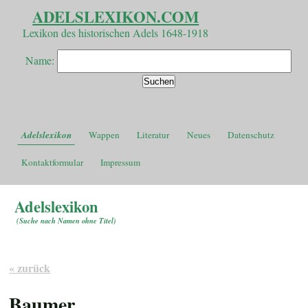
ADELSLEXIKON.COM
Lexikon des historischen Adels 1648-1918
Name:
Adelslexikon
Wappen
Literatur
Neues
Datenschutz
Kontaktformular
Impressum
Adelslexikon
(
Suche nach Namen ohne Titel
)
« zurück
Baumer