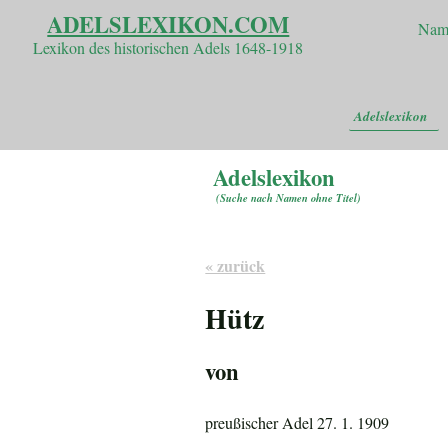
ADELSLEXIKON.COM
Nam
Lexikon des historischen Adels 1648-1918
Adelslexikon
Adelslexikon
(
Suche nach Namen ohne Titel
)
« zurück
Hütz
von
preußischer Adel 27. 1. 1909