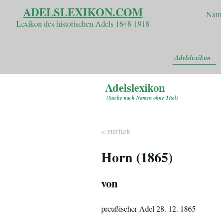
ADELSLEXIKON.COM
Nam
Lexikon des historischen Adels 1648-1918
Adelslexikon
Adelslexikon
(
Suche nach Namen ohne Titel
)
« zurück
Horn (1865)
von
preußischer Adel 28. 12. 1865