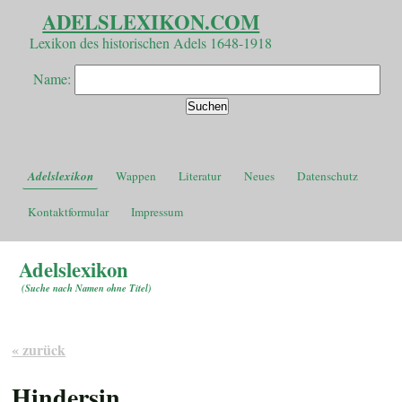
ADELSLEXIKON.COM
Lexikon des historischen Adels 1648-1918
Name:
Adelslexikon
Wappen
Literatur
Neues
Datenschutz
Kontaktformular
Impressum
Adelslexikon
(
Suche nach Namen ohne Titel
)
« zurück
Hindersin