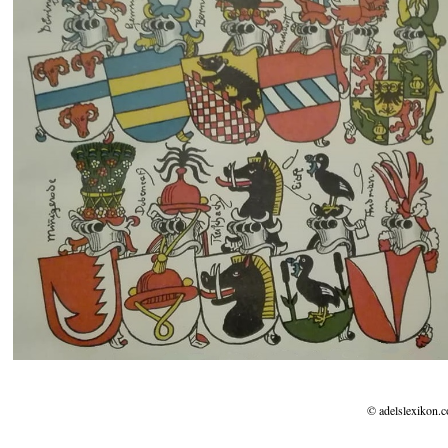
© adelslexikon.