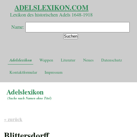
ADELSLEXIKON.COM
Lexikon des historischen Adels 1648-1918
Name:
Adelslexikon
Wappen
Literatur
Neues
Datenschutz
Kontaktformular
Impressum
Adelslexikon
(
Suche nach Namen ohne Titel
)
« zurück
Blittersdorff