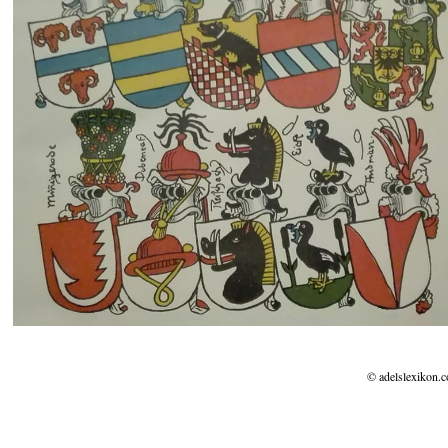
© adelslexikon.