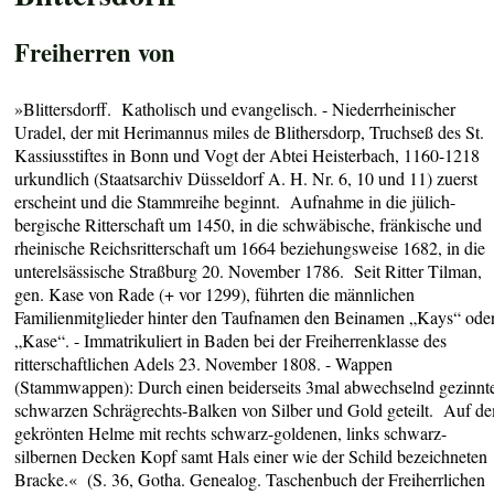
Freiherren von
»Blittersdorff. Katholisch und evangelisch. - Niederrheinischer
Uradel, der mit Herimannus miles de Blithersdorp, Truchseß des St.
Kassiusstiftes in Bonn und Vogt der Abtei Heisterbach, 1160-1218
urkundlich (Staatsarchiv Düsseldorf A. H. Nr. 6, 10 und 11) zuerst
erscheint und die Stammreihe beginnt. Aufnahme in die jülich-
bergische Ritterschaft um 1450, in die schwäbische, fränkische und
rheinische Reichsritterschaft um 1664 beziehungsweise 1682, in die
unterelsässische Straßburg 20. November 1786. Seit Ritter Tilman,
gen. Kase von Rade (+ vor 1299), führten die männlichen
Familienmitglieder hinter den Taufnamen den Beinamen „Kays“ ode
„Kase“. - Immatrikuliert in Baden bei der Freiherrenklasse des
ritterschaftlichen Adels 23. November 1808. - Wappen
(Stammwappen): Durch einen beiderseits 3mal abwechselnd gezinnt
schwarzen Schrägrechts-Balken von Silber und Gold geteilt. Auf d
gekrönten Helme mit rechts schwarz-goldenen, links schwarz-
silbernen Decken Kopf samt Hals einer wie der Schild bezeichneten
Bracke.« (S. 36, Gotha. Genealog. Taschenbuch der Freiherrlichen