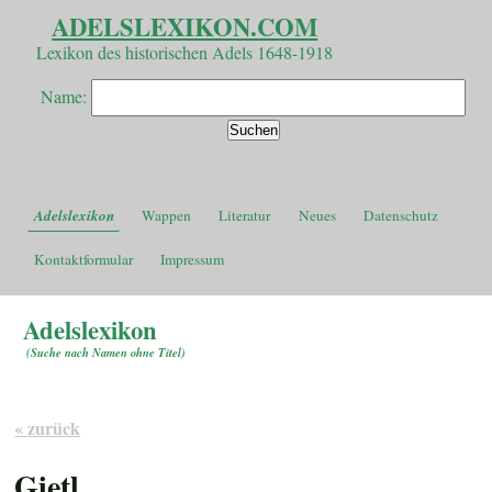
ADELSLEXIKON.COM
Lexikon des historischen Adels 1648-1918
Name:
Adelslexikon
Wappen
Literatur
Neues
Datenschutz
Kontaktformular
Impressum
Adelslexikon
(
Suche nach Namen ohne Titel
)
« zurück
Gietl