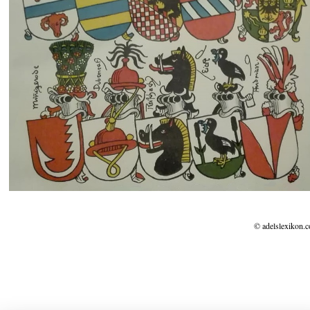
© adelslexikon.