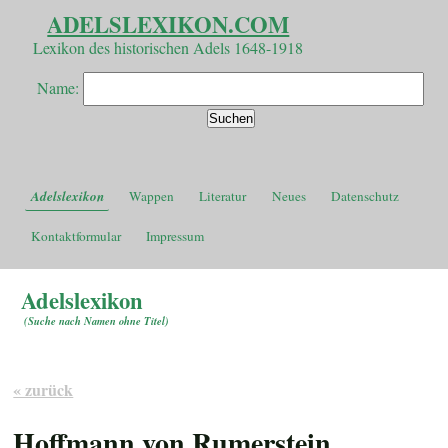
ADELSLEXIKON.COM
Lexikon des historischen Adels 1648-1918
Name:
Adelslexikon
Wappen
Literatur
Neues
Datenschutz
Kontaktformular
Impressum
Adelslexikon
(
Suche nach Namen ohne Titel
)
« zurück
Hoffmann von Rumerstein