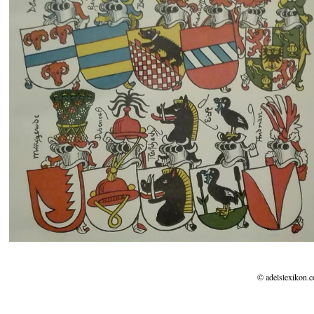
© adelslexikon.