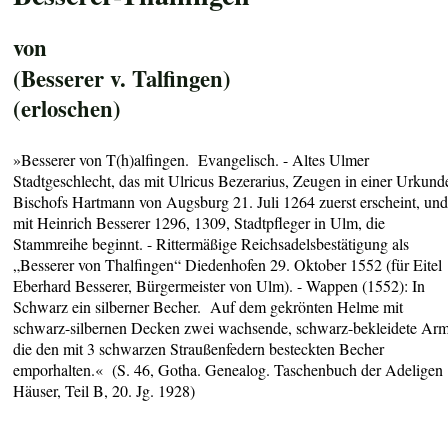
von
(Besserer v. Talfingen)
(erloschen)
»
Besserer von T(h)alfingen
.
Evangelisch. - Altes Ulmer
Stadtgeschlecht, das mit Ulricus Bezerarius, Zeugen in einer Urkund
Bischofs Hartmann von Augsburg 21. Juli 1264 zuerst erscheint, un
mit Heinrich Besserer 1296, 1309, Stadtpfleger in Ulm, die
Stammreihe beginnt. - Rittermäßige Reichsadelsbestätigung als
„Besserer von Thalfingen“ Diedenhofen 29. Oktober 1552 (für Eitel
Eberhard Besserer, Bürgermeister von Ulm).
- Wappen
(1552):
In
Schwarz ein silberner Becher. Auf dem gekrönten Helme mit
schwarz-silbernen Decken zwei wachsende, schwarz-bekleidete Arm
die den mit 3 schwarzen Straußenfedern besteckten Becher
emporhalten
.« (S. 46, Gotha. Genealog. Taschenbuch der Adeligen
Häuser, Teil B, 20. Jg. 1928)