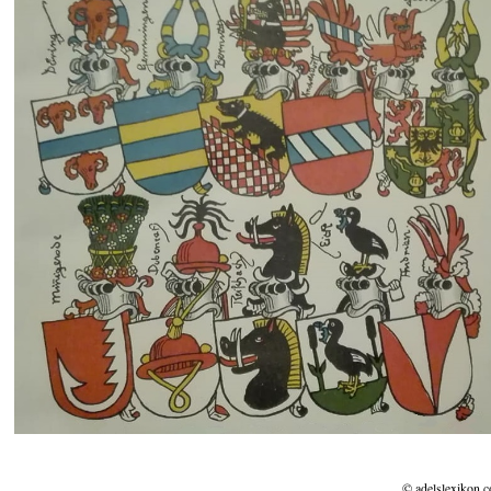
© adelslexikon.