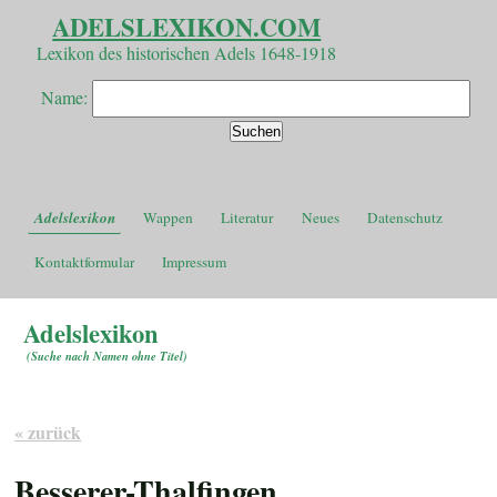
ADELSLEXIKON.COM
Lexikon des historischen Adels 1648-1918
Name:
Adelslexikon
Wappen
Literatur
Neues
Datenschutz
Kontaktformular
Impressum
Adelslexikon
(
Suche nach Namen ohne Titel
)
« zurück
Besserer-Thalfingen