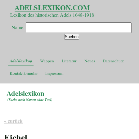
ADELSLEXIKON.COM
Lexikon des historischen Adels 1648-1918
Name:
Adelslexikon
Wappen
Literatur
Neues
Datenschutz
Kontaktformular
Impressum
Adelslexikon
(
Suche nach Namen ohne Titel
)
« zurück
Eichel