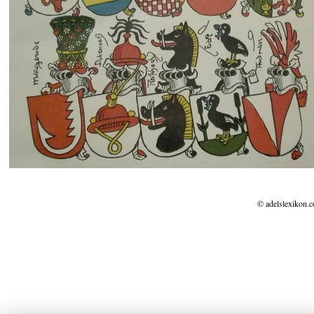
© adelslexikon.