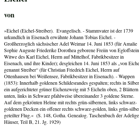
von
»Eichel (Eichel-Streiber). Evangelisch. - Stammvater ist der 1739
urkundlich in Eisenach erwähnte Johann Tobias Eichel. -
Großherzoglich sächsischer Adel Weimar 14. Juni 1853 (für Amalie
Sophie Auguste Friederike Dorothea geborene Freiin von Egloffstein
Witwe des Karl Eichel, Herrn auf Mittelhof, Fabrikbesitzer in
Eisenach, und ihre Kinder); desgleichen 14. Juni 1853 als „von Eiche
genannt Streiber“ (für Christian Friedrich Eichel, Herrn auf
Ottenhausen bei Weißensee, Fabrikbesitzer in Eisenach). - Wappen
(1853): Innerhalb goldenen Schildesrandes gespalten; rechts in Silbe
ein aufgerichteter grüner Eichenzweig mit 5 Eicheln oben, 2 Blättern
unten, links in Schwarz pfahlweise übereinander 3 goldene Sterne.
Auf dem gekrönten Helme mit rechts grün-silbernen, links schwarz-
goldenen Decken ein offener rechts schwarz-golden, links grün-silbe
geteilter Flug.« (S. 148, Gotha. Genealog. Taschenbuch der Adelig
Häuser, Teil B, 21. Jg. 1929)