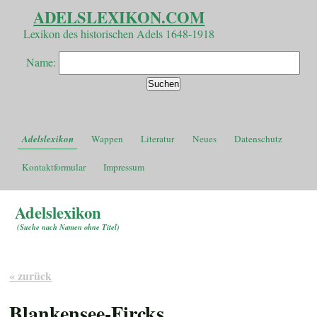
ADELSLEXIKON.COM
Lexikon des historischen Adels 1648-1918
Name:
Adelslexikon
Wappen
Literatur
Neues
Datenschutz
Kontaktformular
Impressum
Adelslexikon
(
Suche nach Namen ohne Titel
)
« zurück
Blankensee-Fircks