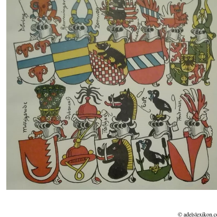
© adelslexikon.