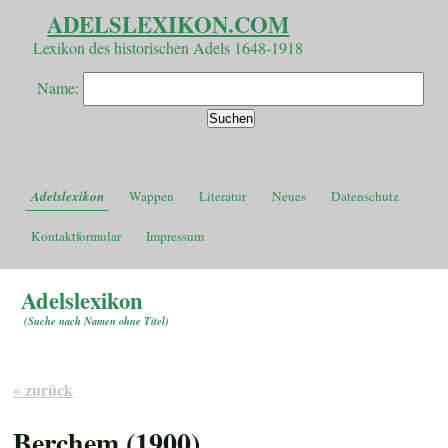
ADELSLEXIKON.COM
Lexikon des historischen Adels 1648-1918
Name:
Adelslexikon
Wappen
Literatur
Neues
Datenschutz
Kontaktformular
Impressum
Adelslexikon
(
Suche nach Namen ohne Titel
)
« zurück
Berchem (1900)