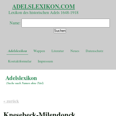
ADELSLEXIKON.COM
Lexikon des historischen Adels 1648-1918
Name:
Adelslexikon
Wappen
Literatur
Neues
Datenschutz
Kontaktformular
Impressum
Adelslexikon
(
Suche nach Namen ohne Titel
)
« zurück
Knesebeck-Milendonck