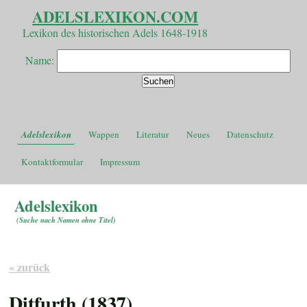
ADELSLEXIKON.COM
Lexikon des historischen Adels 1648-1918
Name:
Adelslexikon
Wappen
Literatur
Neues
Datenschutz
Kontaktformular
Impressum
Adelslexikon
(
Suche nach Namen ohne Titel
)
« zurück
Ditfurth (1837)