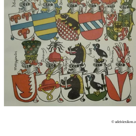
© adelslexikon.