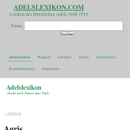
ADELSLEXIKON.COM
Lexikon des historischen Adels 1648-1918
Name:
Adelslexikon
Wappen
Literatur
Neues
Datenschutz
Kontaktformular
Impressum
Adelslexikon
(
Suche nach Namen ohne Titel
)
« zurück
Agris