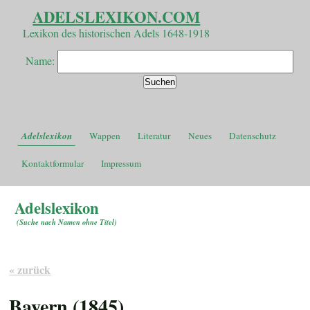
ADELSLEXIKON.COM
Lexikon des historischen Adels 1648-1918
Name:
Adelslexikon
Wappen
Literatur
Neues
Datenschutz
Kontaktformular
Impressum
Adelslexikon
(
Suche nach Namen ohne Titel
)
« zurück
Bayern (1845)