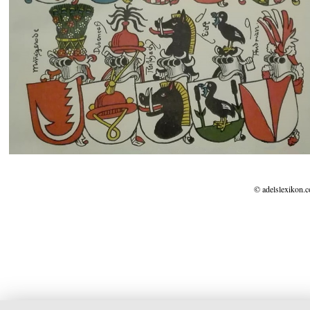
© adelslexikon.