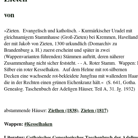
von
»Zieten. Evangelisch und katholisch. - Kurmärkischer Uradel mit
gleichnamigem Stammhause (Groß-Zieten) bei Kremmen, Havelland
der mit Jakob von Zieten, 1300 urkundlich (Domarchiv zu
Brandenburg a. H.) zuerst erscheint und später in zwei
(Wappenvarianten führenden) Stämmen auftritt, deren näherer
Zusammenhang nicht sicher feststeht. - - A. Roter Stamm. Wappen: 
Silber ein roter Kesselhaken. Auf dem Helme mit rot-silbernen
Decken eine wachsende rot-bekleidete Jungfrau mit wallendem Haar
die in der Rechten einen grünen Eichenkranz hält.« (S. 641, Gotha.
Genealog. Taschenbuch der Adeligen Häuser, Teil A, 31. Jg. 1932)
Ziethen (1838)
Zieten (1817)
abstammende Häuser:
,
Wappen:
#Kesselhaken
Literatur:
Gothaisches Genealogisches Taschenbuch der Adelig