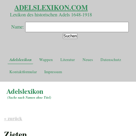
ADELSLEXIKON.COM
Lexikon des historischen Adels 1648-1918
Name:
Adelslexikon
Wappen
Literatur
Neues
Datenschutz
Kontaktformular
Impressum
Adelslexikon
(
Suche nach Namen ohne Titel
)
« zurück
Zieten