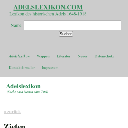
ADELSLEXIKON.COM
Lexikon des historischen Adels 1648-1918
Name:
Adelslexikon
Wappen
Literatur
Neues
Datenschutz
Kontaktformular
Impressum
Adelslexikon
(
Suche nach Namen ohne Titel
)
« zurück
Zieten