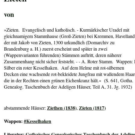
von
»Zieten. Evangelisch und katholisch. - Kurmärkischer Uradel mit
gleichnamigem Stammhause (Groß-Zieten) bei Kremmen, Havelland
der mit Jakob von Zieten, 1300 urkundlich (Domarchiv zu
Brandenburg a. H.) zuerst erscheint und später in zwei
(Wappenvarianten führenden) Stämmen auftritt, deren näherer
Zusammenhang nicht sicher feststeht. - - A. Roter Stamm. Wappen: 
Silber ein roter Kesselhaken. Auf dem Helme mit rot-silbernen
Decken eine wachsende rot-bekleidete Jungfrau mit wallendem Haar
die in der Rechten einen grünen Eichenkranz hält.« (S. 641, Gotha.
Genealog. Taschenbuch der Adeligen Häuser, Teil A, 31. Jg. 1932)
Ziethen (1838)
Zieten (1817)
abstammende Häuser:
,
Wappen:
#Kesselhaken
Literatur:
Gothaisches Genealogisches Taschenbuch der Adelig