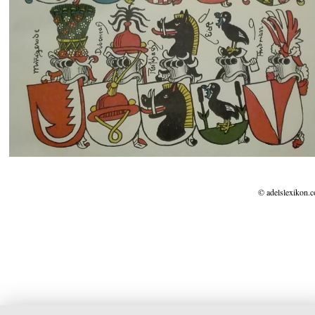
© adelslexikon.