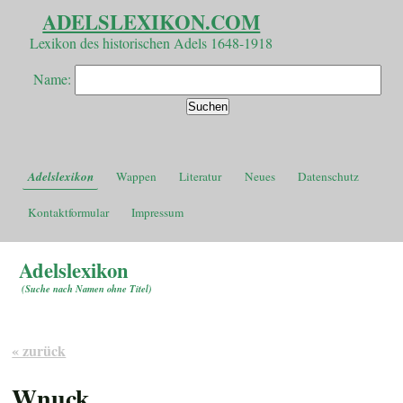
ADELSLEXIKON.COM
Lexikon des historischen Adels 1648-1918
Name:
Adelslexikon
Wappen
Literatur
Neues
Datenschutz
Kontaktformular
Impressum
Adelslexikon
(
Suche nach Namen ohne Titel
)
« zurück
Wnuck