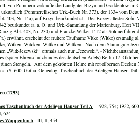
n II. von Pommern verkaufte die Landgüter Brzyn und Goddentow im 
 urkundlich (Pommerellisches Urk.-Buch Nr. 373), der 1334 vom Deutsc
bt. 403, Nr. 14a), auf Brzyn beurkundet ist. Des Bozey ältester Sohn
342 beurkundet (a. a. O. und Urk.-Sammlung der Marienburg, Heft VI
Danzig Abt. 403, Nr. 230) und Franzke Witke, 1412 als Söldnerführer 
 Pr.) erwähnt, erscheint der frühere Taufname Vitko (Witko) erstmali
tke, Witken, Witcken, Wittke und Wittken. Nach dem Stammgute Jezow
n „Witk-Jezewski“, oftmals auch nur „Jezewski“. - Nichtbeanstandun
s (später Ehrenschutzbundes des deutschen Adels) Berlin 17. Oktober
n grünen Stengeln. Auf dem gekrönten Helme mit rot-silbernen Decken 
eile.« (S. 600, Gotha. Genealog. Taschenbuch der Adeligen Häuser, Teil 
en (1793)
hes Taschenbuch der Adeligen Häuser Teil A
- 1928, 754; 1932, 60
I, 624
ines Wappenbuch
- III, II, 454