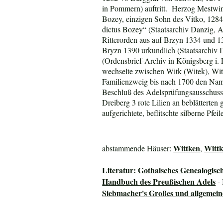
in Pommern) auftritt. Herzog Mestwi
Bozey, einzigen Sohn des Vitko, 1284
dictus Bozey“ (Staatsarchiv Danzig, A
Ritterorden aus auf Brzyn 1334 und 1
Bryzn 1390 urkundlich (Staatsarchiv 
(Ordensbrief-Archiv in Königsberg i.
wechselte zwischen Witk (Witek), Wi
Familienzweig bis nach 1700 den Name
Beschluß des Adelsprüfungsausschusse
Dreiberg 3 rote Lilien an beblätterte
aufgerichtete, beflitschte silberne Pf
Wittken
Wittk
abstammende Häuser:
,
Literatur:
Gothaisches Genealogisc
Handbuch des Preußischen Adels
- 
Siebmacher's Großes und allgeme