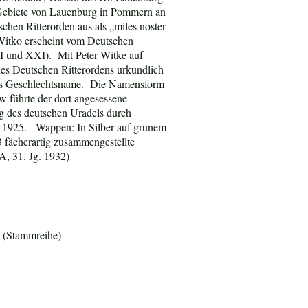
Gebiete von Lauenburg in Pommern an
hen Ritterorden aus als „miles noster
 Witko erscheint vom Deutschen
II und XXI). Mit Peter Witke auf
des Deutschen Ritterordens urkundlich
g als Geschlechtsname. Die Namensform
 führte der dort angesessene
g des deutschen Uradels durch
 1925. - Wappen: In Silber auf grünem
3 fächerartig zusammengestellte
A, 31. Jg. 1932)
0 (Stammreihe)