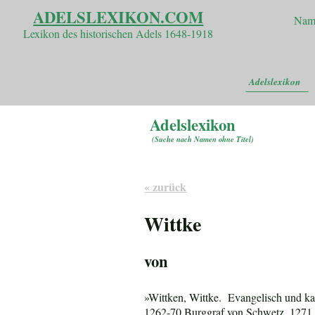
ADELSLEXIKON.COM
Nam
Lexikon des historischen Adels 1648-1918
Adelslexikon
Adelslexikon
(
Suche nach Namen ohne Titel
)
« zurück
Wittke
von
»Wittken, Wittke. Evangelisch und ka
1262-70 Burggraf von Schwetz, 1271 bi