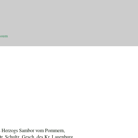
ssum
 des Herzogs Sambor vom Pommern,
Dr. Schultz, Gesch. des Kr. Lauenburg