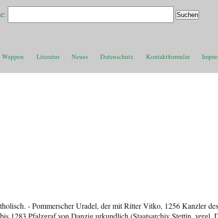
e:
Wappen
Literatur
Neues
Datenschutz
Kontaktformular
Impre
tholisch. - Pommerscher Uradel, der mit Ritter Vitko, 1256 Kanzler
s 1283 Pfalzgraf von Danzig urkundlich (Staatsarchiv Stettin, vergl. 