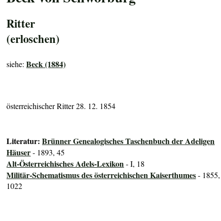
Ritter
(erloschen)
Beck (1884)
siehe:
österreichischer Ritter 28. 12. 1854
Literatur:
Brünner Genealogisches Taschenbuch der Adeligen
Häuser
- 1893, 45
Alt-Österreichisches Adels-Lexikon
- I, 18
Militär-Schematismus des österreichischen Kaiserthumes
- 1855,
1022