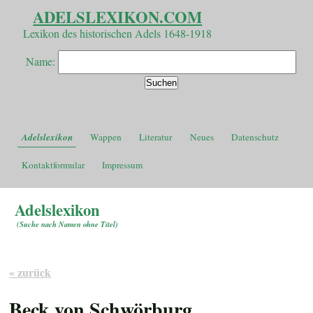
ADELSLEXIKON.COM
Lexikon des historischen Adels 1648-1918
Name:
Adelslexikon
Wappen
Literatur
Neues
Datenschutz
Kontaktformular
Impressum
Adelslexikon
(
Suche nach Namen ohne Titel
)
« zurück
Beck von Schwörburg