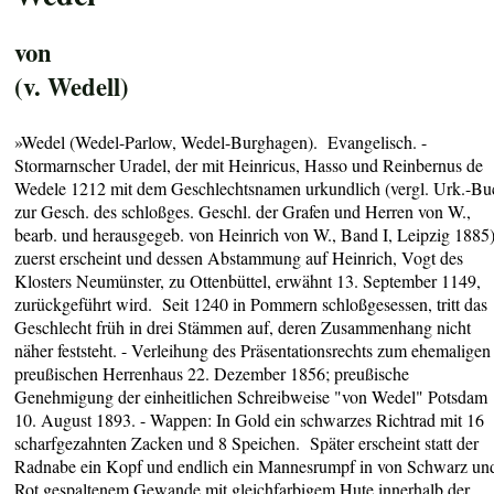
von
(v. Wedell)
»Wedel (Wedel-Parlow, Wedel-Burghagen). Evangelisch. -
Stormarnscher Uradel, der mit Heinricus, Hasso und Reinbernus de
Wedele 1212 mit dem Geschlechtsnamen urkundlich (vergl. Urk.-Bu
zur Gesch. des schloßges. Geschl. der Grafen und Herren von W.,
bearb. und herausgegeb. von Heinrich von W., Band I, Leipzig 1885
zuerst erscheint und dessen Abstammung auf Heinrich, Vogt des
Klosters Neumünster, zu Ottenbüttel, erwähnt 13. September 1149,
zurückgeführt wird. Seit 1240 in Pommern schloßgesessen, tritt das
Geschlecht früh in drei Stämmen auf, deren Zusammenhang nicht
näher feststeht. - Verleihung des Präsentationsrechts zum ehemaligen
preußischen Herrenhaus 22. Dezember 1856; preußische
Genehmigung der einheitlichen Schreibweise "von Wedel" Potsdam
10. August 1893. - Wappen: In Gold ein schwarzes Richtrad mit 16
scharfgezahnten Zacken und 8 Speichen. Später erscheint statt der
Radnabe ein Kopf und endlich ein Mannesrumpf in von Schwarz un
Rot gespaltenem Gewande mit gleichfarbigem Hute innerhalb der