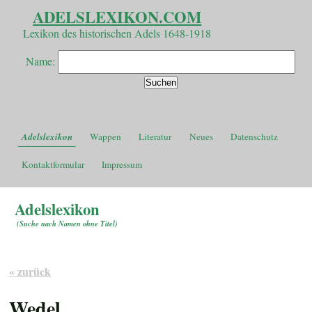
ADELSLEXIKON.COM
Lexikon des historischen Adels 1648-1918
Name:
Adelslexikon
Wappen
Literatur
Neues
Datenschutz
Kontaktformular
Impressum
Adelslexikon
(
Suche nach Namen ohne Titel
)
« zurück
Wedel